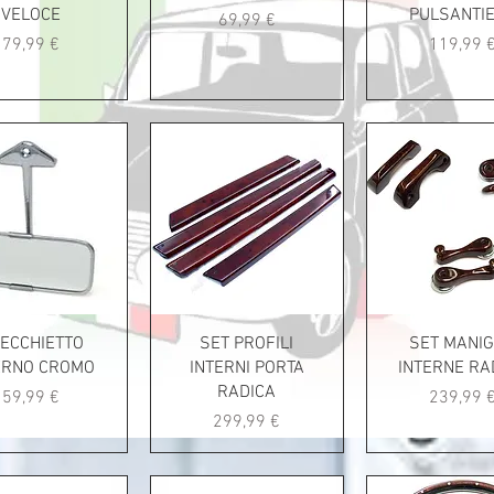
VELOCE
PULSANTI
Prezzo
69,99 €
Prezzo
Prezzo
79,99 €
119,99 
ECCHIETTO
SET PROFILI
SET MANIG
ERNO CROMO
INTERNI PORTA
INTERNE RA
RADICA
Prezzo
Prezzo
59,99 €
239,99 
Prezzo
299,99 €