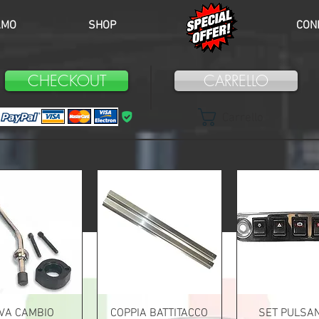
AMO
SHOP
SCONTI
COND
CHECKOUT
CARRELLO
Carrello
VA CAMBIO
COPPIA BATTITACCO
SET PULSAN