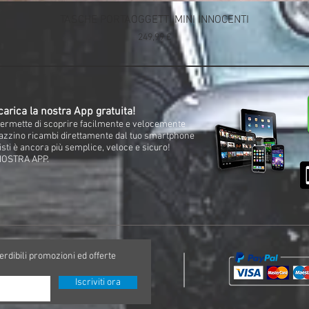
TASCHE PORTAOGGETTI MINI INNOCENTI
Prezzo
249,99 €
arica la nostra App gratuita!
i permette di scoprire facilmente e velocemente
gazzino ricambi direttamente dal tuo smartphone
isti è ancora più semplice, veloce e sicuro!
NOSTRA APP.
perdibili promozioni ed offerte
Iscriviti ora