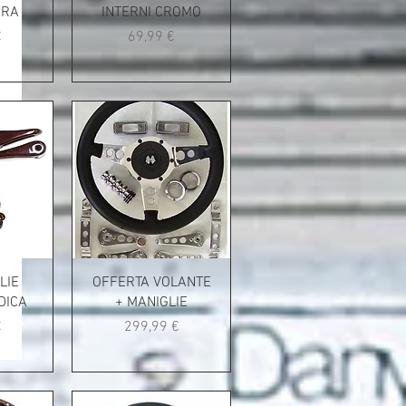
ERA
INTERNI CROMO
Prezzo
€
69,99 €
LIE
OFFERTA VOLANTE
DICA
+ MANIGLIE
Prezzo
€
299,99 €