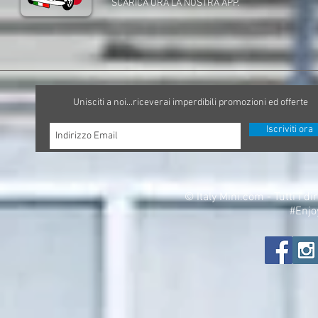
SCARICA ORA LA NOSTRA APP.
Unisciti a noi...riceverai imperdibili promozioni ed offerte
Iscriviti ora
©
Italy Mini.com - Tutti i di
#Enjo