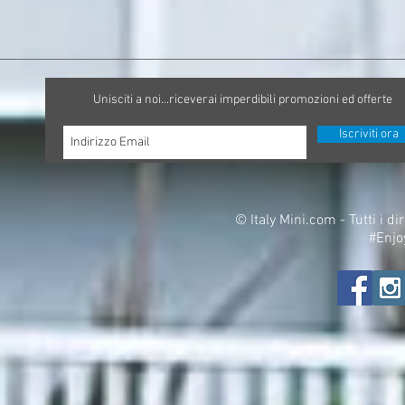
Unisciti a noi...riceverai imperdibili promozioni ed offerte
Iscriviti ora
©
Italy Mini.com - Tutti i di
#Enjo