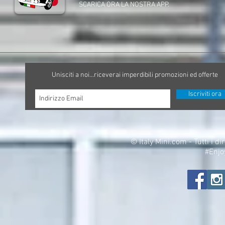
SCARICA ORA LA NOSTRA APP.
Unisciti a noi...riceverai imperdibili promozioni ed offerte
Iscriviti ora
©
Italy Mini.com - Tutti i di
#Enjo