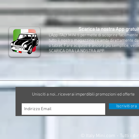
Scarica la nostra App gratui
L'App ITALY MINI ti permette di scoprire facilment
tutto il nostro magazzino ricambi direttamente d
o tablet. Fare acquisti è ancora più semplice, velo
SCARICA ORA LA NOSTRA APP.
Unisciti a noi...riceverai imperdibili promozioni ed offerte
Iscriviti ora
©
Italy Mini.com - Tutti i di