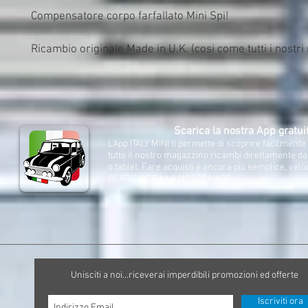
Compensatore corpo farfallato Mini Spi!

Ricambio originale Made in U.K. (cosi come tutti i nostri
Scarica la nostra App gratui
L'App ITALY MINI ti permette di scoprire facilment
tutto il nostro magazzino ricambi direttamente d
o tablet. Fare acquisti è ancora più semplice, velo
SCARICA ORA LA NOSTRA APP.
Unisciti a noi...riceverai imperdibili promozioni ed offerte
Iscriviti ora