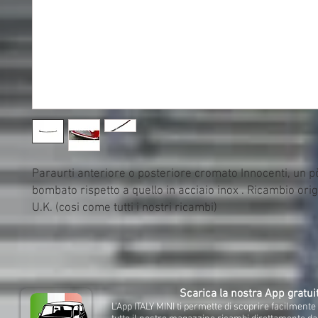
Paraurti anteriore o posteriore cromato Innocenti, un pò
bombato rispetto a quello in acciaio inox . Ricambio orig
U.K. (cosi come tutti i nostri ricambi)
Scarica la nostra App gratui
L'App ITALY MINI ti permette di scoprire facilment