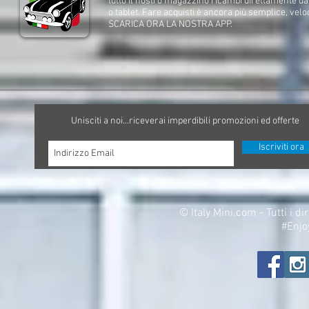
tutto il nostro magazzino ricambi direttamente d
o tablet. Fare acquisti è ancora più semplice, velo
SCARICA ORA LA NOSTRA APP.
Unisciti a noi...riceverai imperdibili promozioni ed offerte
Iscriviti ora
©
Italy Mini.com - Tutti i di
#Enjo