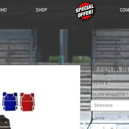
AMO
SHOP
SCONTI
COND
OFFERTA IN
Prezzo
239,99 €
COLORE MOQUETTE
*
Seleziona
Quantità
*