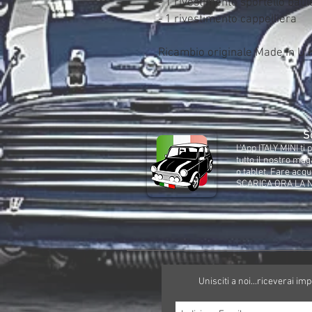
- 1 rivestimento sportello baul
- 1 rivestimento cappelliera
Ricambio originale Made in U.K.
Sc
L'App ITALY MINI t
tutto il nostro ma
o tablet. Fare acqu
SCARICA ORA LA 
Unisciti a noi...riceverai im