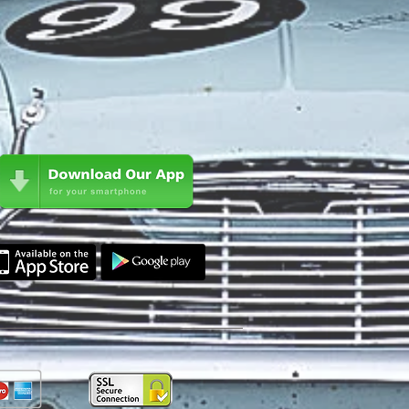
o verra' effettuata direttamente dalla
izzo.