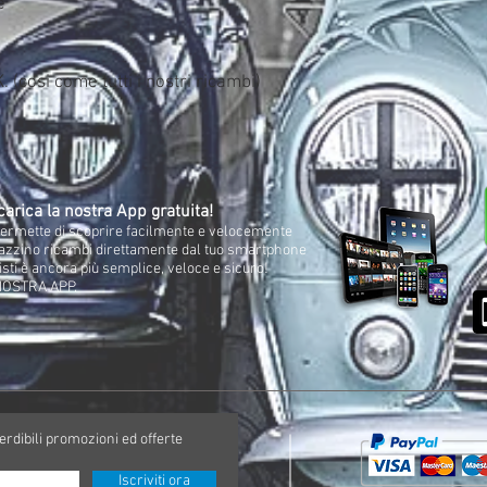
e
subira' ritardi in quant
sede madre al tuo indir
 (cosi come tutti i nostri ricambi)
arica la nostra App gratuita!
i permette di scoprire facilmente e velocemente
gazzino ricambi direttamente dal tuo smartphone
isti è ancora più semplice, veloce e sicuro!
NOSTRA APP.
perdibili promozioni ed offerte
Iscriviti ora