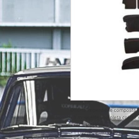
Offerta imperdibile composta 
- 1 moquette completa colore 
- set 4 tappetini
- 1 rivestimento vano baule in