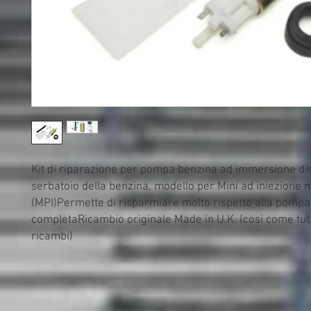
Kit di riparazione per pompa benzina ad immersione dire
serbatoio della benzina, modello per Mini ad iniezione mu
(MPI)Permette di risparmiare molto rispetto alla pompa 
completaRicambio originale Made in U.K. (cosi come tutti 
ricambi)