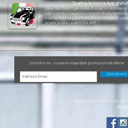
Scarica la nostra App gratui
L'App ITALY MINI ti permette di scoprire facilment
tutto il nostro magazzino ricambi direttamente d
o tablet. Fare acquisti è ancora più semplice, velo
SCARICA ORA LA NOSTRA APP.
Unisciti a noi...riceverai imperdibili promozioni ed offerte
Iscriviti ora
©
Italy Mini.com - Tutti i di
#Enjo