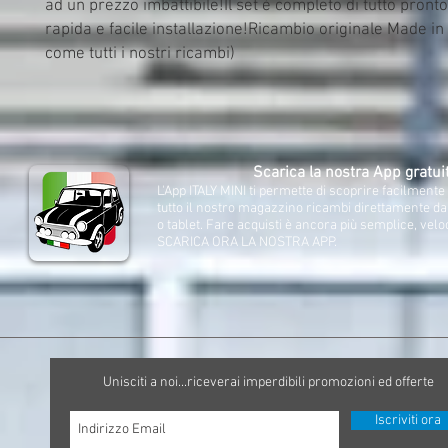
ad un prezzo imbattibile!Il set è completo di tutto pronto
rapida e facile installazione!Ricambio originale Made in U
come tutti i nostri ricambi)
Scarica la nostra App gratui
L'App ITALY MINI ti permette di scoprire facilment
tutto il nostro magazzino ricambi direttamente d
o tablet. Fare acquisti è ancora più semplice, velo
SCARICA ORA LA NOSTRA APP.
Unisciti a noi...riceverai imperdibili promozioni ed offerte
Iscriviti ora