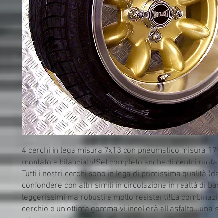
4 cerchi in lega misura 7x13 con pneumatico misura 175
montato e bilanciato!Set completo anche di centri ruota e
Tutti i nostri cerchi sono in lega di primissima qualità (d
confondere con altri simili in circolazione in realtà di bas
leggerissimi ma robusti e molto resistenti!La combinazi
cerchio e un'ottima gomma vi incollerà all'asfalto...una s