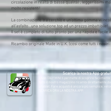
circolazione in realtà di bassa qualità) , leggerissimi ma 
molto resistenti!
La combinazione tra cerchio e un'ottima gomma vi incoll
all'asfalto...una soluzione top ad un prezzo imbattibile!
Il set è completo di tutto pronto per una rapida e facile i
Ricambio originale Made in U.K. (cosi come tutti i nostri
Scarica la nostra App gratui
L'App ITALY MINI ti permette di scoprire facilment
tutto il nostro magazzino ricambi direttamente d
o tablet. Fare acquisti è ancora più semplice, velo
SCARICA ORA LA NOSTRA APP.