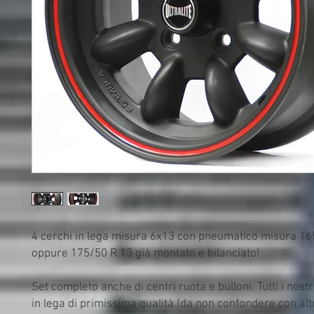
4 cerchi in lega misura 6x13 con pneumatico misura 165
oppure 175/50 R 13 già montato e bilanciato!
Set completo anche di centri ruota e bulloni. Tutti i nostr
in lega di primissima qualità (da non confondere con altri 