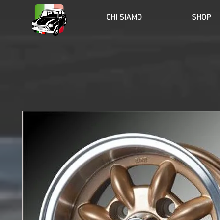
HOME
CHI SIAMO
SHOP